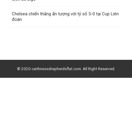
Chelsea chiến thắng ấn tượng với tỷ số 5-0 tại Cup Liên
đoàn
© 2020 caithnessshepherdsflat.com. All Right Reserved.