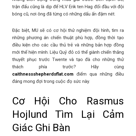
trận đấu cũng là dịp để HLV Erik ten Hag đối đầu với đội
bóng cũ, nơi ông đã từng có những dấu ấn đậm nét.
Đặc biệt, MU sẽ có cơ hội thử nghiệm đội hình, tìm ra
những phương án chiến thuật phù hợp, đồng thời tạo
điều kiện cho các cầu thủ trẻ và những bản hợp đồng
mới thể hiện mình. Liệu Quỷ đỏ có thể giành chiến thắng
thuyết phục trước Twente và tạo đà cho những thử
thách phía trước? Hãy cùng
caithnessshepherdsflat.com
điểm qua những điều
đáng mong đợi trong cuộc đọ sức này.
Cơ Hội Cho Rasmus
Hojlund Tìm Lại Cảm
Giác Ghi Bàn