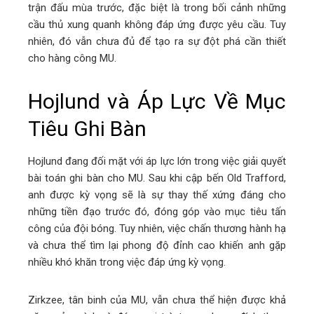
trận đấu mùa trước, đặc biệt là trong bối cảnh những
cầu thủ xung quanh không đáp ứng được yêu cầu. Tuy
nhiên, đó vẫn chưa đủ để tạo ra sự đột phá cần thiết
cho hàng công MU.
Hojlund và Áp Lực Về Mục
Tiêu Ghi Bàn
Hojlund đang đối mặt với áp lực lớn trong việc giải quyết
bài toán ghi bàn cho MU. Sau khi cập bến Old Trafford,
anh được kỳ vọng sẽ là sự thay thế xứng đáng cho
những tiền đạo trước đó, đóng góp vào mục tiêu tấn
công của đội bóng. Tuy nhiên, việc chấn thương hành hạ
và chưa thể tìm lại phong độ đỉnh cao khiến anh gặp
nhiều khó khăn trong việc đáp ứng kỳ vọng.
Zirkzee, tân binh của MU, vẫn chưa thể hiện được khả