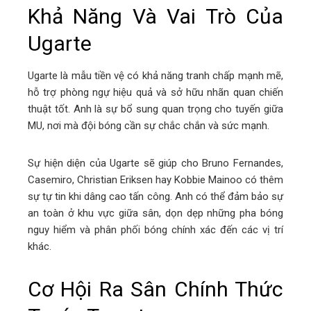
Khả Năng Và Vai Trò Của
Ugarte
Ugarte là mẫu tiền vệ có khả năng tranh chấp mạnh mẽ,
hỗ trợ phòng ngự hiệu quả và sở hữu nhãn quan chiến
thuật tốt. Anh là sự bổ sung quan trọng cho tuyến giữa
MU, nơi mà đội bóng cần sự chắc chắn và sức mạnh.
Sự hiện diện của Ugarte sẽ giúp cho Bruno Fernandes,
Casemiro, Christian Eriksen hay Kobbie Mainoo có thêm
sự tự tin khi dâng cao tấn công. Anh có thể đảm bảo sự
an toàn ở khu vực giữa sân, dọn dẹp những pha bóng
nguy hiểm và phân phối bóng chính xác đến các vị trí
khác.
Cơ Hội Ra Sân Chính Thức