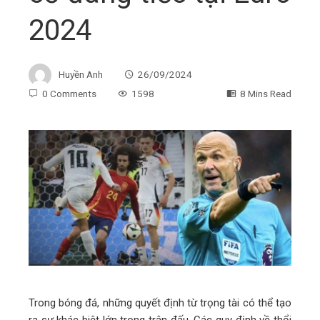
2024
Huyền Anh
26/09/2024
0 Comments
1598
8 Mins Read
ebook
ter
edIn
erest
Trong bóng đá, những quyết định từ trọng tài có thể tạo
ra sự khác biệt lớn trong trận đấu. Các quy định về thổi