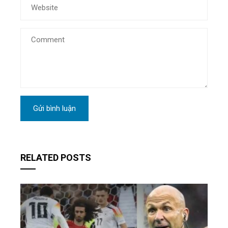
RELATED POSTS