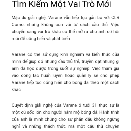
Tìm Kiếm Một Vai Trò Mới
Mặc dù giải nghệ, Varane vẫn tiếp tục gắn bó với CLB
Como, nhưng không còn với tư cách cầu thủ. Việc
chuyển sang vai trò khác có thể mở ra cho anh cơ hội
mới để cống hiến và phát triển.
Varane có thể sử dụng kinh nghiệm và kiến thức của
mình để giúp đỡ những cầu thủ trẻ, truyền đạt những gì
anh đã học được trong suốt sự nghiệp. Việc tham gia
vào công tác huấn luyện hoặc quản lý sẽ cho phép
Varane tiếp tục cống hiến cho bóng đá theo một cách
khác.
Quyết định giải nghệ của Varane ở tuổi 31 thực sự là
một cú sốc lớn cho người hâm mộ bóng đá. Hành trình
của anh là minh chứng cho sự phấn đấu không ngừng
nghỉ và những thách thức mà một cầu thủ chuyên