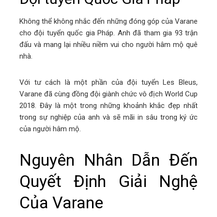
Không thể không nhắc đến những đóng góp của Varane
cho đội tuyển quốc gia Pháp. Anh đã tham gia 93 trận
đấu và mang lại nhiều niềm vui cho người hâm mộ quê
nhà.
Với tư cách là một phần của đội tuyển Les Bleus,
Varane đã cùng đồng đội giành chức vô địch World Cup
2018. Đây là một trong những khoảnh khắc đẹp nhất
trong sự nghiệp của anh và sẽ mãi in sâu trong ký ức
của người hâm mộ.
Nguyên Nhân Dẫn Đến
Quyết Định Giải Nghệ
Của Varane