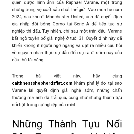
quên được hình ảnh của Raphael Varane, một trong
những trung vệ xuất sắc nhất thế giới. Vào mùa hè năm
2024, sau khi rời Manchester United, anh đã quyết định
gia nhập đội bóng Como tại Serie A để tiếp tục sự
nghiệp thi đấu. Tuy nhiên, chỉ sau một trận đấu, Varane
bất ngờ tuyên bố giải nghệ ở tuổi 31. Quyết định này đã
khiến không ít người ngỡ ngàng và đặt ra nhiều câu hỏi
về nguyên nhân thực sự dẫn đến sự ra đi sớm này của
cầu thủ tài năng.
Trong bài viết này, hãy cùng
caithnessshepherdsflat.com
khám phá lý do tại sao
Varane lại quyết định giải nghệ sớm, những chấn
thương mà anh đã trải qua, cũng như những thành tựu
nổi bật trong sự nghiệp của mình.
Những Thành Tựu Nổi