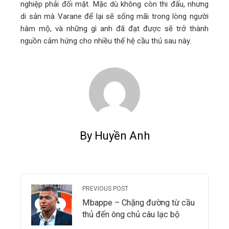
nghiệp phải đối mặt. Mặc dù không còn thi đấu, nhưng
di sản mà Varane để lại sẽ sống mãi trong lòng người
hâm mộ, và những gì anh đã đạt được sẽ trở thành
nguồn cảm hứng cho nhiều thế hệ cầu thủ sau này.
By Huyền Anh
PREVIOUS POST
Mbappe – Chặng đường từ cầu
thủ đến ông chủ câu lạc bộ